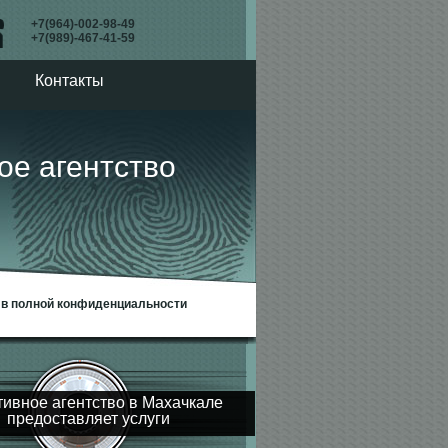
+7(964)-002-98-49
+7(989)-467-41-59
Контакты
агентство
– в полной конфиденциальности
тивное агентство в Махачкале
предоставляет услуги