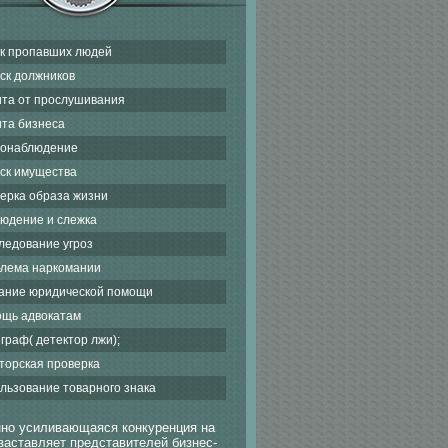
к пропавших людей
ск должников
та от прослушивания
та бизнеса
онаблюдение
ск имущества
ерка образа жизни
юдение и слежка
ледование угроз
лема наркомании
ание юридической помощи
щь адвокатам
граф( детектор лжи);
торская проверка
льзование товарного знака
но усиливающаяся конкуренция на
заставляет представителей бизнес-