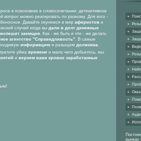
росе в поисковике в словосочетании: детекитивное
ой вопрос можно реагировать по разному. Для кого -
Поис
дьбоносное. Давайте окунемся в мир
аферистов
и
Розы
ческий случай когда вы
дали в долг денежные
Защи
 неспешит заемщик
. Как - же быть и что - же делать
вное агентство "Справедливость"
. В самые
Защи
бходимую
информацию
и разыщем
должника
.
Виде
тратите уйма
времени
и мало чего добьетесь, мы
Розы
иятий
и
вернем ваии кровно заработанные
Пров
Набл
Расс
Проб
вым!
Оказ
Помо
Поли
Ауди
Испо
Постоян
рынках 