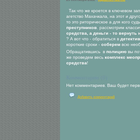
Так что же кроется в ключевом зап
агетство Махачкала, на этот и друг
то это риторическое а для кого су
преступников
. рассмотрим класси
средства, а деньги - то вернуть
? А вот что - обратиться в
детекти
короткие сроки -
соберем
всю нео
Обращатившись в
полицию
вы по
же проведем весь
комплекс
меопр
средства
!
Комментарии (0)
Нет комментариев. Ваш будет пер
Добавить комментарий