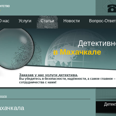
О нас
Услуги
Статьи
Новости
Вопрос-Ответ
Детективное 
в Махачкале
Заказав у нас услуги детектива
,
Вы убедитесь в безопасности, надёжности, а самое главное 
сотрудничества с нами!
чкала
Детек
ахачкала