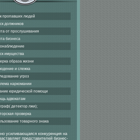
к пропавших людей
ск должников
та от прослушивания
та бизнеса
онаблюдение
ск имущества
ерка образа жизни
юдение и слежка
ледование угроз
лема наркомании
ание юридической помощи
щь адвокатам
граф( детектор лжи);
торская проверка
льзование товарного знака
но усиливающаяся конкуренция на
заставляет представителей бизнес-