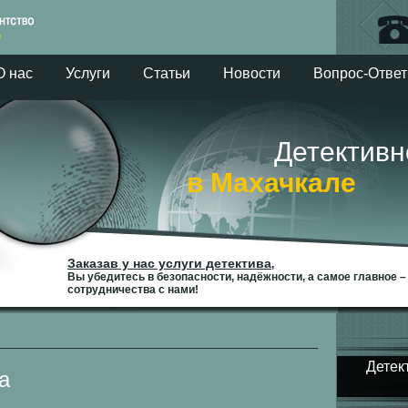
О нас
Услуги
Статьи
Новости
Вопрос-Ответ
Детективное 
в Махачкале
Заказав у нас услуги детектива
,
Вы убедитесь в безопасности, надёжности, а самое главное 
сотрудничества с нами!
Детек
а