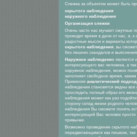
Слежка за объектом может быть п
скрытого наблюдения
наружного наблюдения
Организация слежки
Очень часто нас мучают смутные по
проводит время в дали от нас, и, 
радостные мысли и варианты котор
скрытого наблюдения
, вы сможе
без лишних скандалов и выяснения
Наружное наблюдени
е является 
интересующего вас человека, а так
наружное наблюдение, можно понят
заполняет свободное время, каким
Применяя
аналитический подход
наблюдении становятся видны все 
проследить полный образ его жизн
наблюдения может как раз подойти
сторону склад жизни родного челов
наблюдения Вы сможете понять ест
интересующий Вас человек просто 
привычки.
Возможно проведение скрытого на
передвигающимся как пешком, так 