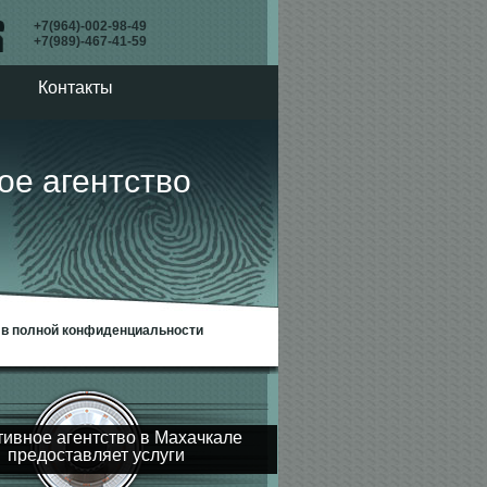
+7(964)-002-98-49
+7(989)-467-41-59
Контакты
агентство
– в полной конфиденциальности
тивное агентство в Махачкале
предоставляет услуги