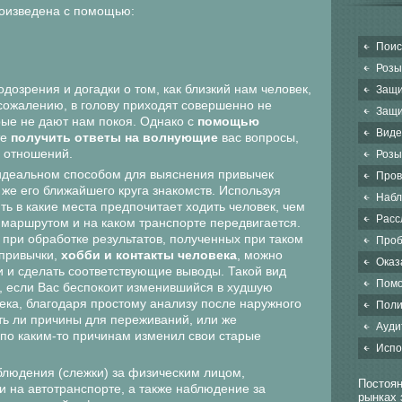
роизведена с помощью:
Поис
Розы
дозрения и догадки о том, как близкий нам человек,
Защи
к сожалению, в голову приходят совершенно не
Защи
ые не дают нам покоя. Однако с
помощью
Виде
те
получить ответы на волнующие
вас вопросы,
 отношений.
Розы
идеальном способом для выяснения привычек
Пров
 же его ближайшего круга знакомств. Используя
Набл
ь в какие места предпочитает ходить человек, чем
Расс
 маршрутом и на каком транспорте передвигается.
при обработке результатов, полученных при таком
Проб
привычки,
хобби и контакты человека
, можно
Оказ
и и сделать соответствующие выводы. Такой вид
Помо
, если Вас беспокоит изменившийся в худшую
ека, благодаря простому анализу после наружного
Поли
ь ли причины для переживаний, или же
Ауди
по каким-то причинам изменил свои старые
Испо
блюдения (слежки) за физическим лицом,
Постоян
и на автотранспорте, а также наблюдение за
рынках 