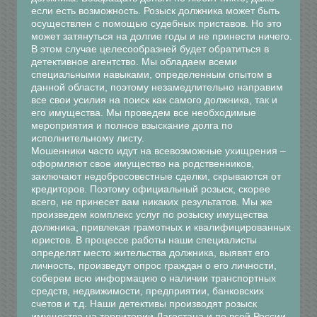
если есть возможность. Розыск должника может быть
осуществлен с помощью судебных приставов. Но это
может затянуться на долгие годы и не принести ничего.
В этом случае целесообразней будет обратиться в
детективное агентство. Мы обладаем всеми
специальными навыками, определенным опытом в
данной области, поэтому незамедлительно направим
все свои усилия на поиск как самого должника, так и
его имущества. Мы проведем все необходимые
мероприятия и полное взыскание долга по
исполнительному листу.
Мошенники часто идут на всевозможные ухищрения –
оформляют свое имущество на родственников,
заключают недобросовестные сделки, скрываются от
кредиторов. Поэтому официальный розыск, скорее
всего, не принесет вам никаких результатов. Мы же
произведем комплекс услуг по розыску имущества
должника, привлекая грамотных и квалифицированных
юристов. В процессе работы наши специалисты
определят место жительства должника, выявят его
личность, произведут опрос граждан о его личности,
соберем всю информацию о наличии транспортных
средств, недвижимости, предприятии, банковских
счетов и т.д. Наши детективы производят розыск
имущества на территории Дагестана и по всей России.