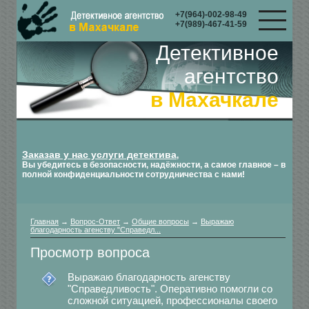
+7(964)-002-98-49
+7(989)-467-41-59
Детективное
агентство
в Махачкале
Заказав у нас услуги детектива
,
Вы убедитесь в безопасности, надёжности, а самое главное – в
полной конфиденциальности сотрудничества с нами!
Главная
→
Вопрос-Ответ
→
Общие вопросы
→
Выражаю
благодарность агенству "Справедл...
Просмотр вопроса
Выражаю благодарность агенству
"Справедливость". Оперативно помогли со
сложной ситуацией, профессионалы своего